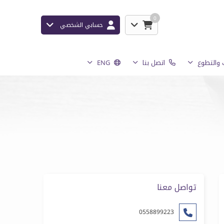
0
حسابي الشخصي
والتطوع
اتصل بنا
ENG
تواصل معنا
0558899223